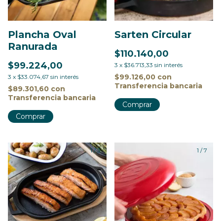
Plancha Oval
Sarten Circular
Ranurada
$110.140,00
$99.224,00
3
x
$36.713,33
sin interés
$99.126,00
con
3
x
$33.074,67
sin interés
Transferencia bancaria
$89.301,60
con
Transferencia bancaria
1
/
3
1
/
7