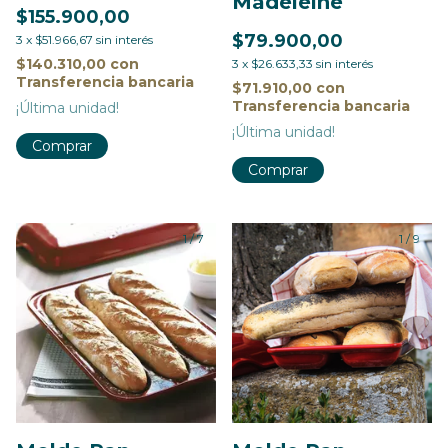
Madeleine
$155.900,00
$79.900,00
3
x
$51.966,67
sin interés
$140.310,00
con
3
x
$26.633,33
sin interés
Transferencia bancaria
$71.910,00
con
Transferencia bancaria
¡Última unidad!
¡Última unidad!
Comprar
Comprar
1
/
7
1
/
9