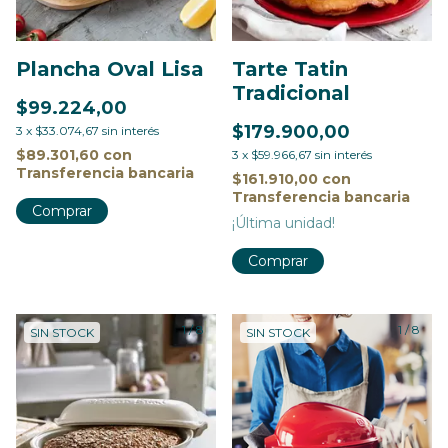
Plancha Oval Lisa
Tarte Tatin
Tradicional
$99.224,00
$179.900,00
3
x
$33.074,67
sin interés
$89.301,60
con
3
x
$59.966,67
sin interés
Transferencia bancaria
$161.910,00
con
Transferencia bancaria
¡Última unidad!
Comprar
1
/
8
1
/
8
SIN STOCK
SIN STOCK