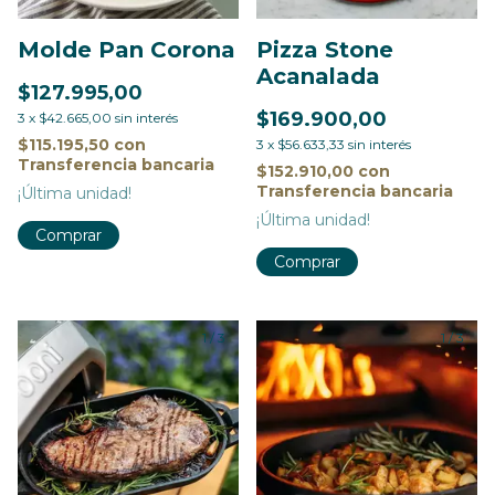
Molde Pan Corona
Pizza Stone
Acanalada
$127.995,00
$169.900,00
3
x
$42.665,00
sin interés
$115.195,50
con
3
x
$56.633,33
sin interés
Transferencia bancaria
$152.910,00
con
Transferencia bancaria
¡Última unidad!
¡Última unidad!
Comprar
Comprar
1
/
3
1
/
3