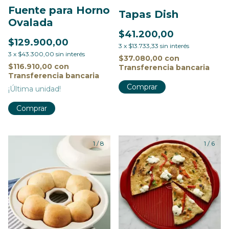
Fuente para Horno
Tapas Dish
Ovalada
$41.200,00
$129.900,00
3
x
$13.733,33
sin interés
3
x
$43.300,00
sin interés
$37.080,00
con
$116.910,00
con
Transferencia bancaria
Transferencia bancaria
Comprar
¡Última unidad!
Comprar
1
/
8
1
/
6