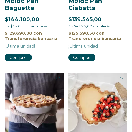
Molde Pan
Molde Pan
Baguette
Ciabatta
$144.100,00
$139.545,00
3
x
$48.033,33
sin interés
3
x
$46.515,00
sin interés
$129.690,00
con
$125.590,50
con
Transferencia bancaria
Transferencia bancaria
¡Última unidad!
¡Última unidad!
Comprar
Comprar
1
/
7
1
/
7