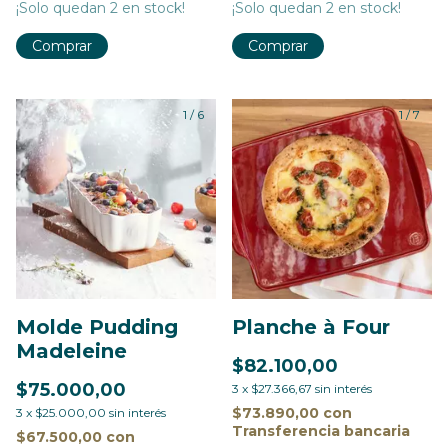
¡Solo quedan
2
en stock!
¡Solo quedan
2
en stock!
Comprar
Comprar
1
/
6
1
/
7
Molde Pudding
Planche à Four
Madeleine
$82.100,00
$75.000,00
3
x
$27.366,67
sin interés
$73.890,00
con
3
x
$25.000,00
sin interés
Transferencia bancaria
$67.500,00
con