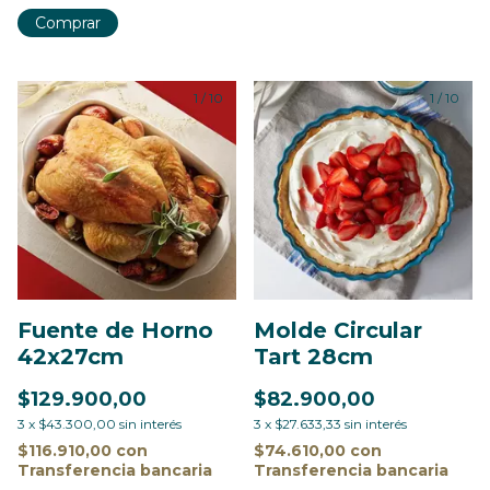
Comprar
1
/
10
1
/
10
Fuente de Horno
Molde Circular
42x27cm
Tart 28cm
$129.900,00
$82.900,00
3
x
$43.300,00
sin interés
3
x
$27.633,33
sin interés
$116.910,00
con
$74.610,00
con
Transferencia bancaria
Transferencia bancaria