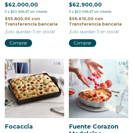
$62.000,00
$62.900,00
3
x
$20.666,67
sin interés
3
x
$20.966,67
sin interés
$55.800,00
con
$56.610,00
con
Transferencia bancaria
Transferencia bancaria
¡Solo quedan
3
en stock!
¡Solo quedan
3
en stock!
Comprar
Comprar
1
/
8
1
/
5
Focaccia
Fuente Corazon