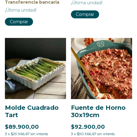
Transferencia bancaria
¡Última unidad!
¡Última unidad!
Comprar
Comprar
1
/
10
1
/
10
Molde Cuadrado
Fuente de Horno
Tart
30x19cm
$89.900,00
$92.900,00
3
x
$29.966,67
sin interés
3
x
$30.966,67
sin interés