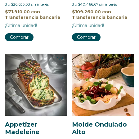
3
x
$26.633,33
sin interés
3
x
$40.466,67
sin interés
$71.910,00
con
$109.260,00
con
Transferencia bancaria
Transferencia bancaria
¡Última unidad!
¡Última unidad!
Comprar
Comprar
1
/
5
1
/
6
Appetizer
Molde Ondulado
Madeleine
Alto