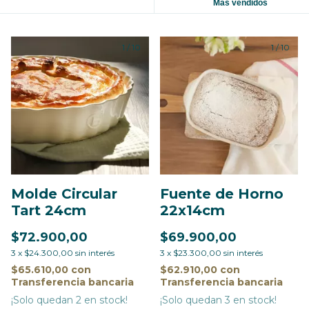
Más vendidos
1
/
10
1
/
10
Molde Circular
Fuente de Horno
Tart 24cm
22x14cm
$72.900,00
$69.900,00
3
x
$24.300,00
sin interés
3
x
$23.300,00
sin interés
$65.610,00
con
$62.910,00
con
Transferencia bancaria
Transferencia bancaria
¡Solo quedan
2
en stock!
¡Solo quedan
3
en stock!