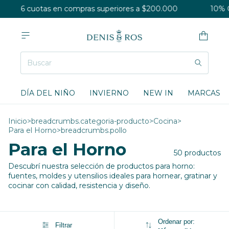
6 cuotas en compras superiores a $200.000
10% OFF e
DÍA DEL NIÑO
INVIERNO
NEW IN
MARCAS
Inicio
>
breadcrumbs.categoria-producto
>
Cocina
>
Para el Horno
>
breadcrumbs.pollo
Para el Horno
50 productos
Descubrí nuestra selección de productos para horno:
fuentes, moldes y utensilios ideales para hornear, gratinar y
cocinar con calidad, resistencia y diseño.
Ordenar por:
Filtrar