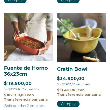
1
/
10
1
/
9
Fuente de Horno
Gratin Bowl
36x23cm
$34.900,00
$119.900,00
3
x
$11.633,33
sin interés
3
x
$39.966,67
sin interés
$31.410,00
con
Transferencia bancaria
$107.910,00
con
Transferencia bancaria
Comprar
¡Solo quedan
2
en stock!