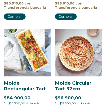
$80.910,00
con
$83.610,00
con
Transferencia bancaria
Transferencia bancaria
Comprar
Comprar
1
/
7
1
/
9
Molde
Molde Circular
Rectangular Tart
Tart 32cm
$84.900,00
$96.900,00
3
x
$28.300,00
sin interés
3
x
$32.300,00
sin interés