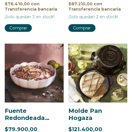
$76.410,00
con
$87.210,00
con
Transferencia bancaria
Transferencia bancaria
¡Solo quedan
3
en stock!
¡Solo quedan
2
en stock!
Comprar
Comprar
1
/
4
1
/
9
Fuente
Molde Pan
Redondeada
Hogaza
Madeleine
$79.900,00
$121.400,00