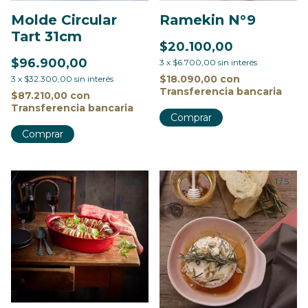
Molde Circular
Ramekin N°9
Tart 31cm
$20.100,00
$96.900,00
3
x
$6.700,00
sin interés
$18.090,00
con
3
x
$32.300,00
sin interés
Transferencia bancaria
$87.210,00
con
Transferencia bancaria
Comprar
Comprar
1
/
8
1
/
5