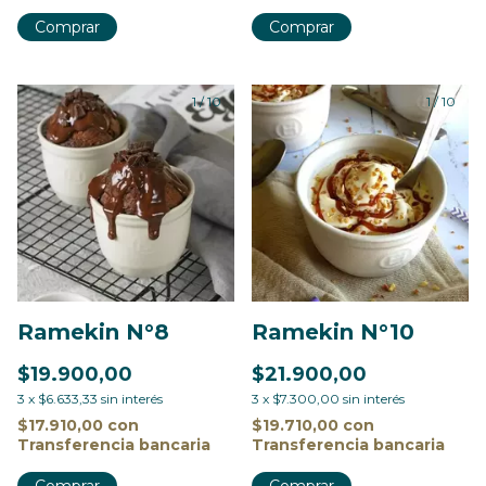
Comprar
Comprar
1
/
10
1
/
10
Ramekin N°8
Ramekin N°10
$19.900,00
$21.900,00
3
x
$6.633,33
sin interés
3
x
$7.300,00
sin interés
$17.910,00
con
$19.710,00
con
Transferencia bancaria
Transferencia bancaria
Comprar
Comprar