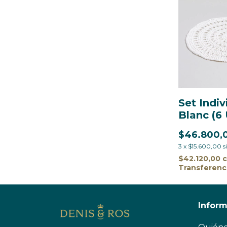
Set Indiv
Blanc (6
$46.800,
3
x
$15.600,00
s
$42.120,00
Transferenc
Infor