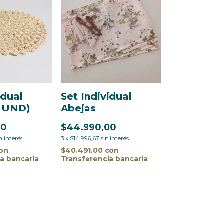
idual
Set Individual
6 UND)
Abejas
00
$44.990,00
n interés
3
x
$14.996,67
sin interés
on
$40.491,00
con
a bancaria
Transferencia bancaria