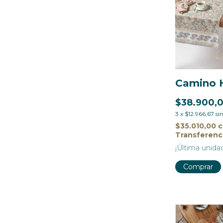
Camino H
$38.900,
3
x
$12.966,67
si
$35.010,00
Transferenc
¡Última unida