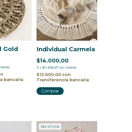
l Gold
Individual Carmela
$14.000,00
interés
3
x
$4.666,67
sin interés
on
$12.600,00
con
a bancaria
Transferencia bancaria
SIN STOCK