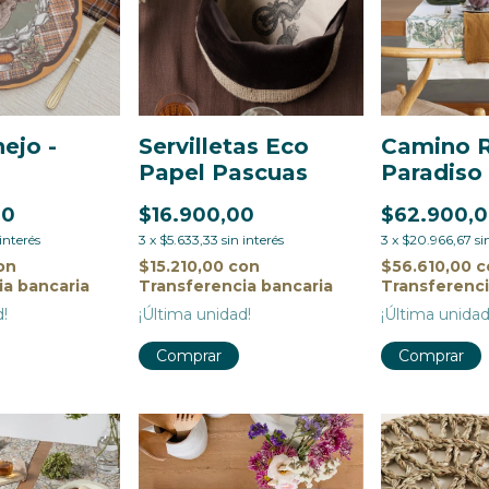
ejo -
Servilletas Eco
Camino 
Papel Pascuas
Paradiso
00
$16.900,00
$62.900,
 interés
3
x
$5.633,33
sin interés
3
x
$20.966,67
si
on
$15.210,00
con
$56.610,00
c
ia bancaria
Transferencia bancaria
Transferenci
d!
¡Última unidad!
¡Última unidad