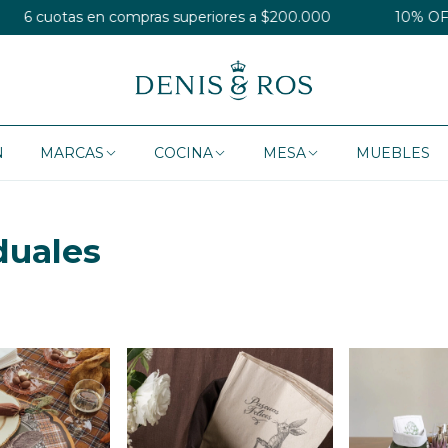
otas en compras superiores a $200.000
10% OFF en tra
N
MARCAS
COCINA
MESA
MUEBLES
duales