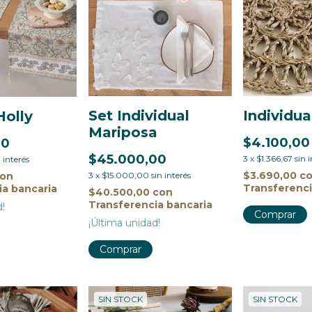
Set Individual
Individua
olly
Mariposa
$4.100,00
00
$45.000,00
3
x
$1.366,67
sin 
n interés
$3.690,00
c
3
x
$15.000,00
sin interés
con
Transferenci
ia bancaria
$40.500,00
con
Transferencia bancaria
d!
¡Última unidad!
SIN STOCK
SIN STOCK