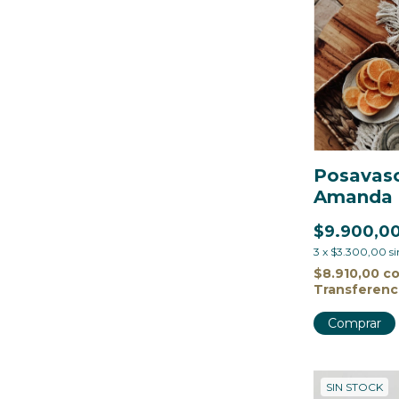
Posavas
Amanda
$9.900,0
3
x
$3.300,00
si
$8.910,00
c
Transferenc
SIN STOCK