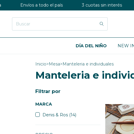
Envíos a todo el país
3 cuotas sin interés
6 cu
DÍA DEL NIÑO
NEW I
Inicio
>
Mesa
>
Manteleria e individuales
Manteleria e indivi
Filtrar por
MARCA
Denis & Ros (14)