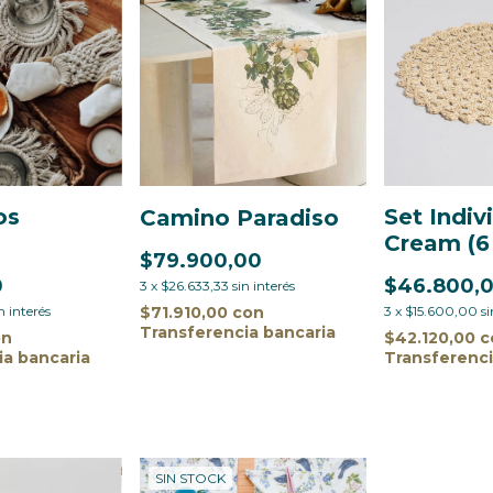
os
Set Indiv
Camino Paradiso
Cream (
$79.900,00
0
$46.800,
3
x
$26.633,33
sin interés
$71.910,00
con
n interés
3
x
$15.600,00
si
Transferencia bancaria
on
$42.120,00
c
ia bancaria
Transferenci
SIN STOCK