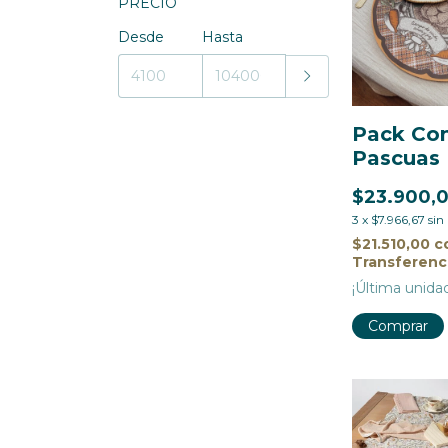
PRECIO
Desde
Hasta
Pack Con
Pascuas
$23.900,
3
x
$7.966,67
sin
$21.510,00
c
Transferenc
¡Última unida