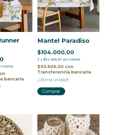
Runner
Mantel Paradiso
$104.000,00
00
3
x
$34.666,67
sin interés
$93.600,00
con
n interés
Transferencia bancaria
on
a bancaria
¡Última unidad!
!