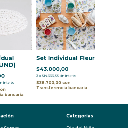
idual
Set Individual Fleur
 UND)
$43.000,00
00
3
x
$14.333,33
sin interés
$38.700,00
con
in interés
Transferencia bancaria
con
ia bancaria
mación
Categorías